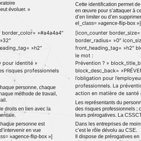
ratoire
Cette identification permet d
eut évoluer. »
en œuvre pour s’attaquer à ce
d’en limiter ou d’en supprimer
el_class= »agence-flip-box »]
″ border_color= »#a4a4a4″
[icon_counter border_size
 »32″
border_radius= »0″ icon_si
_heading_tag= »h2″
front_heading_tag= »h2″ b
le mot :
D pour identité »
Prévention ? » block_title_
s risques professionnels
block_desc_back= »PRÉVEN
l’obligation pour l’employeu
professionnels. La prévent
 chaque personne, chaque
action en matière de santé 
chaque méthode de travail,
ail.
Les représentants du personn
droits en lien avec la
des risques professionnels ; 
entale.
leurs prérogatives. La CSSCT
 chaque personne est
Dans les entreprises de moin
d’intervenir en vue
c’est le rôle dévolu au CSE.
ass= »agence-flip-box »]
Il dispose de prérogatives en