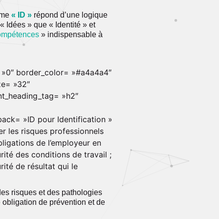
nyme
« ID »
répond d’une logique
« Idées » que « Identité » et
ompétences
» indispensable à
= »0″ border_color= »#a4a4a4″
ze= »32″
ont_heading_tag= »h2″
_back= »ID pour Identification »
r les risques professionnels
bligations de l’employeur en
ité des conditions de travail ;
rité de résultat qui le
des risques et des pathologies
 obligation de prévention et de