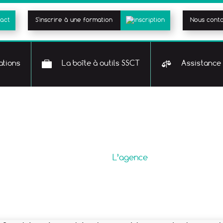
S'inscrire à une formation
Nous cont
tions
La boîte à outils SSCT
Assistance 
L’agence
Accueil
>
L’agence