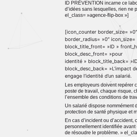
ID PRÉVENTION incarne ce labo
d’idées sans lesquelles, rien ne p
el_class= »agence-flip-box »]
[icon_counter border_size= »0
border_radius= »0″ icon_size=
block_title_front= »ID » front
block_desc_front= »pour
identité » block_title_back= »I
block_desc_back= »L’impact de
engage l’identité d’un salarié.
Les employeurs doivent repérer
poste de travail, chaque risque, 
l’ensemble des conditions de trav
Un salarié dispose nommément de 
protection de santé physique et m
En cas d’incident ou d’accident,
personnellement identifiée avant 
de résoudre le problème. » el_cl