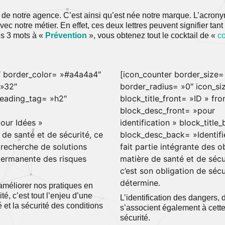
N de notre agence. C’est ainsi qu’est née notre marque. L’acro
 notre métier. En effet, ces deux lettres peuvent signifier tant 
es 3 mots à «
Prévention
», vous obtenez tout le cocktail de «
c
″ border_color= »#a4a4a4″
[icon_counter border_size
 »32″
border_radius= »0″ icon_si
_heading_tag= »h2″
block_title_front= »ID » fr
block_desc_front= »pour
pour Idées »
identification » block_title
de santé et de sécurité, ce
block_desc_back= »Identifie
a recherche de solutions
fait partie intégrante des o
permanente des risques
matière de santé et de sécur
c’est son obligation de sécu
détermine.
améliorer nos pratiques en
té, c’est tout l’enjeu d’une
L’identification des dangers, 
 et la sécurité des conditions
s’associent également à cette
sécurité.