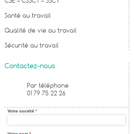
CSE – CSSCT – SSCT
Santé au travail
Qualité de vie au travail
Sécurité au travail
Contactez-nous
Formulaire
Par téléphone
01 79 75 22 26
de
contact
Votre société
*
widget
new
Votre nom
*