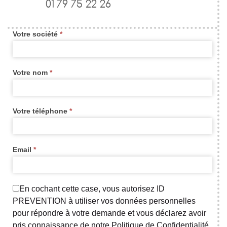
01 79 75 22 26
de
contact
Votre société
*
widget
new
Votre nom
*
Votre téléphone
*
Email
*
En cochant cette case, vous autorisez ID
PREVENTION à utiliser vos données personnelles
pour répondre à votre demande et vous déclarez avoir
pris connaissance de notre Politique de Confidentialité.