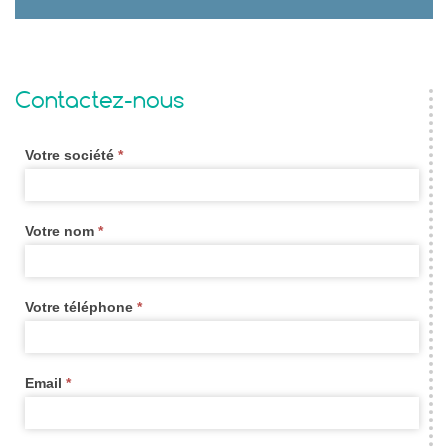
Contactez-nous
Votre société
*
Formulaire
de
contact
Votre nom
*
widget
new
Votre téléphone
*
Email
*