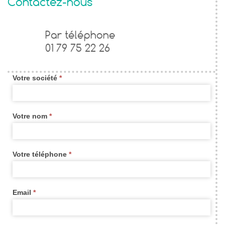
Contactez-nous
Formulaire
Par téléphone
01 79 75 22 26
de
contact
Votre société
*
widget
new
Votre nom
*
Votre téléphone
*
Email
*