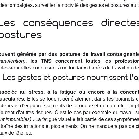
des lombalgies, surveiller la nocivité des
gestes et postures
au t
Les conséquences directe
postures
ouvent générés par des postures de travail contraignan
anutention)
, les TMS concernent toutes les profession
ofessionnelles conduisent à un fort taux d’arrêts de travail ou de
Les gestes et postures nourrissent l’
ssociée au stress, à la fatigue ou encore à la concen
usculaires.
Elles se logent généralement dans les poignets et
ideurs et d’engourdissements de la nuque et du cou, etc. En 
joutent d’autres risques. C’est le cas par exemple du travail 
nt imputables)
. La fatigue visuelle fait partie de ces symptôm
traîne des irritations et picotements. On ne manquera pas de c
ux de tête, etc.