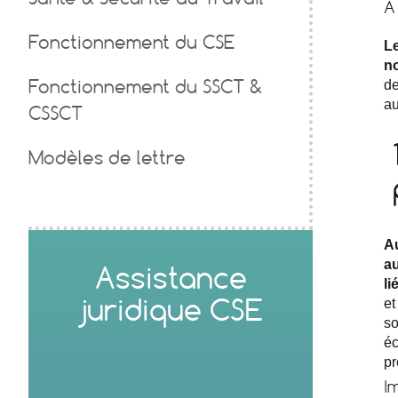
A
Fonctionnement du CSE
L
no
de
Fonctionnement du SSCT &
au
CSSCT
Modèles de lettre
A
au
Assistance
li
et
juridique CSE
so
éc
pr
I