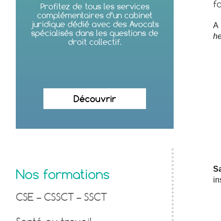
f
Profitez de tous les services
complémentaires d’un cabinet
juridique dédié avec des Avocats
A 
spécialisés dans les questions de
he
droit collectif.
Découvrir
Sa
Nos formations
in
CSE – CSSCT – SSCT