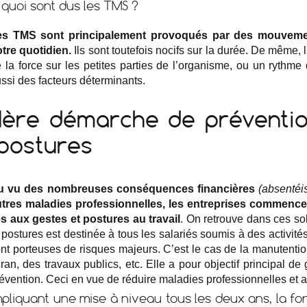
 quoi sont dus les TMS ?
es TMS sont principalement provoqués par des mouvement
tre quotidien.
Ils sont toutefois nocifs sur la durée. De même, 
 la force sur les petites parties de l’organisme, ou un rythme
ssi des facteurs déterminants.
1ère démarche de prévention
postures
u vu des nombreuses conséquences financières
(absentéi
tres maladies professionnelles, les entreprises commencen
és aux gestes et postures au travail
. On retrouve dans ces sol
 postures est destinée à tous les salariés soumis à des activité
nt porteuses de risques majeurs. C’est le cas de la manutention
ran, des travaux publics, etc. Elle a pour objectif principal d
évention. Ceci en vue de réduire maladies professionnelles et ac
mpliquant une mise à niveau tous les deux ans, la f