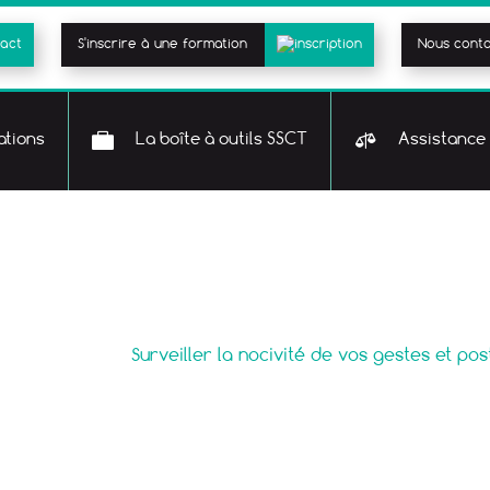
S'inscrire à une formation
Nous cont
tions
La boîte à outils SSCT
Assistance 
Le blog
ité au travail
>
Surveiller la nocivité de vos gestes et pos