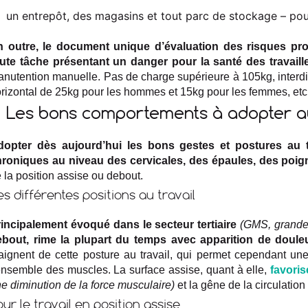
un entrepôt, des magasins et tout parc de stockage – pour
n outre, le document unique d’évaluation des risques pr
ute tâche présentant un danger pour la santé des travaill
nutention manuelle. Pas de charge supérieure à 105kg, interdic
rizontal de 25kg pour les hommes et 15kg pour les femmes, etc
Les bons comportements à adopter au
dopter dès aujourd’hui les bons gestes et postures au t
roniques au niveau des cervicales, des épaules, des poign
 la position assise ou debout.
es différentes positions au travail
incipalement évoqué dans le secteur tertiaire
(GMS, grandes
ebout, rime la plupart du temps avec apparition de doule
aignent de cette posture au travail, qui permet cependant un
ensemble des muscles. La surface assise, quant à elle,
favoris
e diminution de la force musculaire)
et la gêne de la circulatio
our le travail en position assise