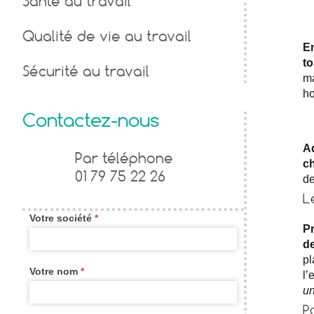
Santé au travail
Qualité de vie au travail
E
to
Sécurité au travail
ma
ho
Contactez-nous
A
Formulaire
Par téléphone
ch
01 79 75 22 26
de
de
L
contact
Votre société
*
widget
Pr
d
new
pl
Votre nom
*
l’
un
P