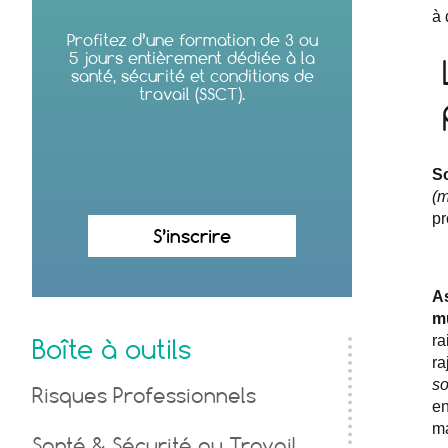
à 
Profitez d’une formation de 3 ou
5 jours entièrement dédiée à la
santé, sécurité et conditions de
travail (SSCT).
S
(m
pr
S’inscrire
A
m
ra
Boîte à outils
ra
so
Risques Professionnels
en
ma
Santé & Sécurité au Travail