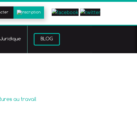
acter
Juridique
BLOG
tures au travail